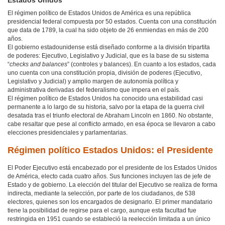
Estados Unidos
El régimen político de Estados Unidos de América es una república
presidencial federal compuesta por 50 estados. Cuenta con una constitución
que data de 1789, la cual ha sido objeto de 26 enmiendas en más de 200
años.
El gobierno estadounidense está diseñado conforme a la división tripartita
de poderes: Ejecutivo, Legislativo y Judicial, que es la base de su sistema
“
checks and balances
” (controles y balances). En cuanto a los estados, cada
uno cuenta con una constitución propia, división de poderes (Ejecutivo,
Legislativo y Judicial) y amplio margen de autonomía política y
administrativa derivadas del federalismo que impera en el país.
El régimen político de Estados Unidos ha conocido una estabilidad casi
permanente a lo largo de su historia, salvo por la etapa de la guerra civil
desatada tras el triunfo electoral de Abraham Lincoln en 1860. No obstante,
cabe resaltar que pese al conflicto armado, en esa época se llevaron a cabo
elecciones presidenciales y parlamentarias.
Régimen político Estados Unidos: el Presidente
El Poder Ejecutivo está encabezado por el presidente de los Estados Unidos
de América, electo cada cuatro años. Sus funciones incluyen las de jefe de
Estado y de gobierno. La elección del titular del Ejecutivo se realiza de forma
indirecta, mediante la selección, por parte de los ciudadanos, de 538
electores, quienes son los encargados de designarlo. El primer mandatario
tiene la posibilidad de regirse para el cargo, aunque esta facultad fue
restringida en 1951 cuando se estableció la reelección limitada a un único