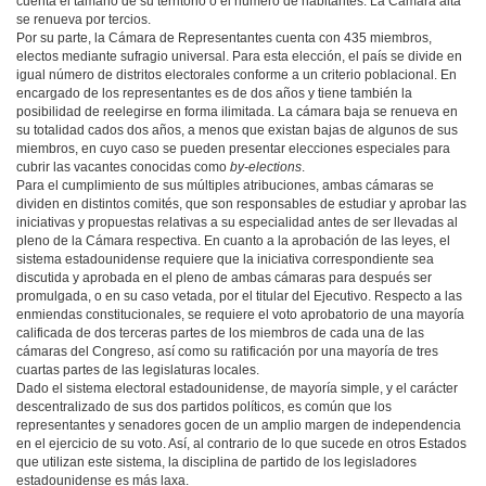
cuenta el tamaño de su territorio o el número de habitantes. La Cámara alta
se renueva por tercios.
Por su parte, la Cámara de Representantes cuenta con 435 miembros,
electos mediante sufragio universal. Para esta elección, el país se divide en
igual número de distritos electorales conforme a un criterio poblacional. En
encargado de los representantes es de dos años y tiene también la
posibilidad de reelegirse en forma ilimitada. La cámara baja se renueva en
su totalidad cados dos años, a menos que existan bajas de algunos de sus
miembros, en cuyo caso se pueden presentar elecciones especiales para
cubrir las vacantes conocidas como
by-elections
.
Para el cumplimiento de sus múltiples atribuciones, ambas cámaras se
dividen en distintos comités, que son responsables de estudiar y aprobar las
iniciativas y propuestas relativas a su especialidad antes de ser llevadas al
pleno de la Cámara respectiva. En cuanto a la aprobación de las leyes, el
sistema estadounidense requiere que la iniciativa correspondiente sea
discutida y aprobada en el pleno de ambas cámaras para después ser
promulgada, o en su caso vetada, por el titular del Ejecutivo. Respecto a las
enmiendas constitucionales, se requiere el voto aprobatorio de una mayoría
calificada de dos terceras partes de los miembros de cada una de las
cámaras del Congreso, así como su ratificación por una mayoría de tres
cuartas partes de las legislaturas locales.
Dado el sistema electoral estadounidense, de mayoría simple, y el carácter
descentralizado de sus dos partidos políticos, es común que los
representantes y senadores gocen de un amplio margen de independencia
en el ejercicio de su voto. Así, al contrario de lo que sucede en otros Estados
que utilizan este sistema, la disciplina de partido de los legisladores
estadounidense es más laxa.