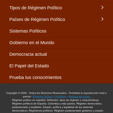
Tipos de Régimen Político
Países de Régimen Político
Sistemas Políticos
Gobierno en el Mundo
Democracia actual
El Papel del Estado
Prueba tus conocimientos
Copyright © 2026 - Todos los Derechos Reservados - Prohibida la reproducción total o
parcial -
Régimen Político
-
Quirófano
-
Recetas de cocina
Régimen político en español. Definición, tipos de régimen y características.
Régimen políticos de España, Colombia y más países. Régimen democrático,
parlamentario y totalitario. Estado, política y legalidad de los sistemas
democráticos. Regímenes políticos. Régimen parlamentario gobierno y estado.