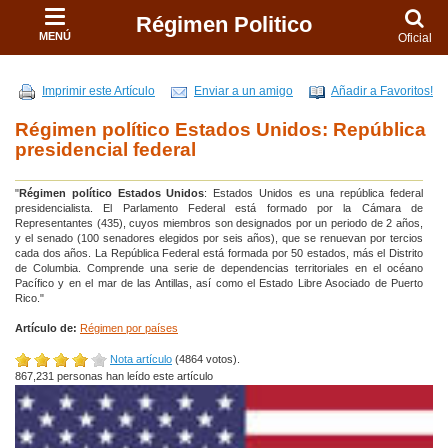
Régimen Politico
MENÚ
Oficial
Imprimir este Artículo
Enviar a un amigo
Añadir a Favoritos!
Régimen político Estados Unidos: República
presidencial federal
"
Régimen político Estados Unidos
: Estados Unidos es una república federal
presidencialista. El Parlamento Federal está formado por la Cámara de
Representantes (435), cuyos miembros son designados por un periodo de 2 años,
y el senado (100 senadores elegidos por seis años), que se renuevan por tercios
cada dos años. La República Federal está formada por 50 estados, más el Distrito
de Columbia. Comprende una serie de dependencias territoriales en el océano
Pacífico y en el mar de las Antillas, así como el Estado Libre Asociado de Puerto
Rico."
Artículo de:
Régimen por países
Nota artículo
(4864 votos).
867,231 personas han leído este artículo