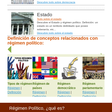
Descubre todo sobre democracia
Estado
Todo sobre el estado
Descubre el Estado y régimen político. Definición: un
estado es un territorio delimitado que posee
soberanía, etc...
Descubre todo sobre el estado
Definición de conceptos relacionados con
régimen político:
Tipos de régimen
Régimen de
Régimen
Régimen
Ré
Régimen
|
países
democrático
parlamentario
mo
Definición
Régimen
|
Régimen
|
Régimen
|
Ré
Definición
Definición
Definición
Def
Régimen Político, ¿qué es?