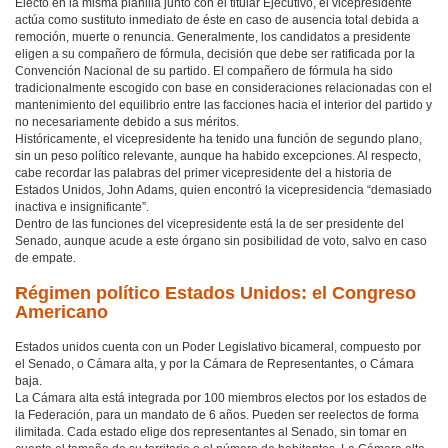
Electo en la misma planilla junto con el titular Ejecutivo, el vicepresidente
actúa como sustituto inmediato de éste en caso de ausencia total debida a
remoción, muerte o renuncia. Generalmente, los candidatos a presidente
eligen a su compañero de fórmula, decisión que debe ser ratificada por la
Convención Nacional de su partido. El compañero de fórmula ha sido
tradicionalmente escogido con base en consideraciones relacionadas con el
mantenimiento del equilibrio entre las facciones hacia el interior del partido y
no necesariamente debido a sus méritos.
Históricamente, el vicepresidente ha tenido una función de segundo plano,
sin un peso político relevante, aunque ha habido excepciones. Al respecto,
cabe recordar las palabras del primer vicepresidente del a historia de
Estados Unidos, John Adams, quien encontró la vicepresidencia “demasiado
inactiva e insignificante”.
Dentro de las funciones del vicepresidente está la de ser presidente del
Senado, aunque acude a este órgano sin posibilidad de voto, salvo en caso
de empate.
Régimen político Estados Unidos: el Congreso
Americano
Estados unidos cuenta con un Poder Legislativo bicameral, compuesto por
el Senado, o Cámara alta, y por la Cámara de Representantes, o Cámara
baja.
La Cámara alta está integrada por 100 miembros electos por los estados de
la Federación, para un mandato de 6 años. Pueden ser reelectos de forma
ilimitada. Cada estado elige dos representantes al Senado, sin tomar en