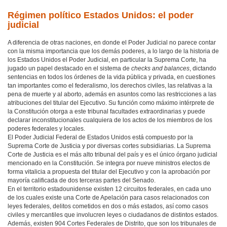
Régimen político Estados Unidos: el poder
judicial
A diferencia de otras naciones, en donde el Poder Judicial no parece contar
con la misma importancia que los demás poderes, a lo largo de la historia de
los Estados Unidos el Poder Judicial, en particular la Suprema Corte, ha
jugado un papel destacado en el sistema de
checks and balances
, dictando
sentencias en todos los órdenes de la vida pública y privada, en cuestiones
tan importantes como el federalismo, los derechos civiles, las relativas a la
pena de muerte y al aborto, además en asuntos como las restricciones a las
atribuciones del titular del Ejecutivo. Su función como máximo intérprete de
la Constitución otorga a este tribunal facultades extraordinarias y puede
declarar inconstitucionales cualquiera de los actos de los miembros de los
poderes federales y locales.
El Poder Judicial Federal de Estados Unidos está compuesto por la
Suprema Corte de Justicia y por diversas cortes subsidiarias. La Suprema
Corte de Justicia es el más alto tribunal del país y es el único órgano judicial
mencionado en la Constitución. Se integra por nueve ministros electos de
forma vitalicia a propuesta del titular del Ejecutivo y con la aprobación por
mayoría calificada de dos terceras partes del Senado.
En el territorio estadounidense existen 12 circuitos federales, en cada uno
de los cuales existe una Corte de Apelación para casos relacionados con
leyes federales, delitos cometidos en dos o más estados, así como casos
civiles y mercantiles que involucren leyes o ciudadanos de distintos estados.
Además, existen 904 Cortes Federales de Distrito, que son los tribunales de