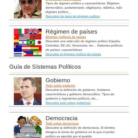
Tipos de régimen político y características. Régimen
democrático, parlamentario, oligárquico, islámica, más
régimen político...
Descubre los tipos de régimen político
Régimen de países
Régimen políticos de países
Descubre una selección de régimen político España,
Colombia, EE.UU, Venezuela, etc... Sistemas políticos
de países, características
Descubre el régimen político de países
Guía de Sístemas Políticos
Gobierno
Todo sobre gobierno
Descubre la definición de gobierno. Gobierno
características y gobierno democrático. Tipos de
gobierno y regímenes políticos, etc...
Descubre todo sobre gobiernos
Democracia
Todo sobre democracia
Descubre la definición de democracia. El término
designa la forma de gobierno en la que el poder
político es ejercido por el pueblo